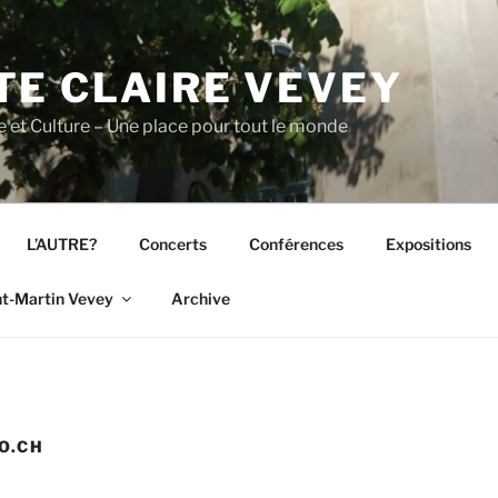
TE CLAIRE VEVEY
lte et Culture – Une place pour tout le monde
L’AUTRE?
Concerts
Conférences
Expositions
nt-Martin Vevey
Archive
O.CH