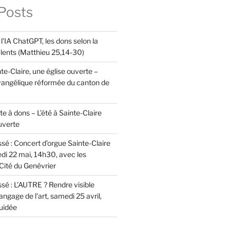
Posts
l’IA ChatGPT, les dons selon la
alents (Matthieu 25,14-30)
nte-Claire, une église ouverte –
vangélique réformée du canton de
îte à dons – L’été à Sainte-Claire
uverte
é : Concert d’orgue Sainte-Claire
di 22 mai, 14h30, avec les
 Cité du Genévrier
é : L’AUTRE ? Rendre visible
 langage de l’art, samedi 25 avril,
guidée