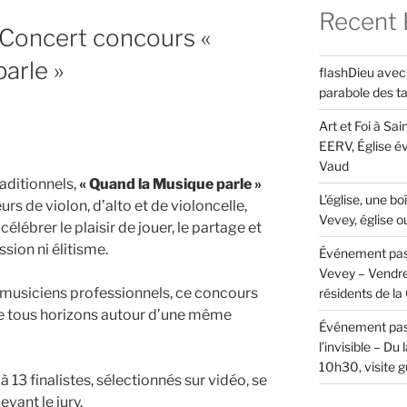
Recent 
 Concert concours «
arle »
flashDieu avec 
parabole des t
Art et Foi à Sai
EERV, Église é
Vaud
aditionnels,
« Quand la Musique parle »
L’église, une bo
s de violon, d’alto et de violoncelle,
Vevey, église o
célébrer le plaisir de jouer, le partage et
sion ni élitisme.
Événement pass
Vevey – Vendre
s musiciens professionnels, ce concours
résidents de la
 de tous horizons autour d’une même
Événement pass
l’invisible – Du
10h30, visite 
à 13 finalistes, sélectionnés sur vidéo, se
evant le jury.