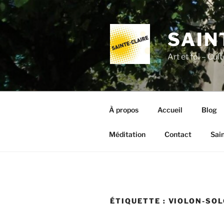
Aller
au
contenu
SAIN
principal
Art et foi – Cu
À propos
Accueil
Blog
Méditation
Contact
Sai
ÉTIQUETTE :
VIOLON-SOL