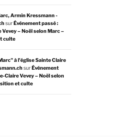
Marc, Armin Kressmann -
ch
sur
Événement passé :
e Vevey – Noël selon Marc –
t culte
arc" à l'église Sainte Claire
ssmann.ch
sur
Événement
te-Claire Vevey – Noël selon
ition et culte