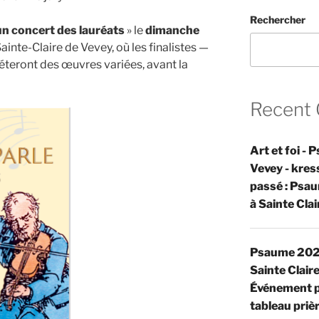
Rechercher
un concert des lauréats
» le
dimanche
 Sainte-Claire de Vevey, où les finalistes —
éteront des œuvres variées, avant la
Recent
Art et foi -
Vevey - kre
passé : Psau
à Sainte Cla
Psaume 2025 
Sainte Clair
Événement p
tableau prièr