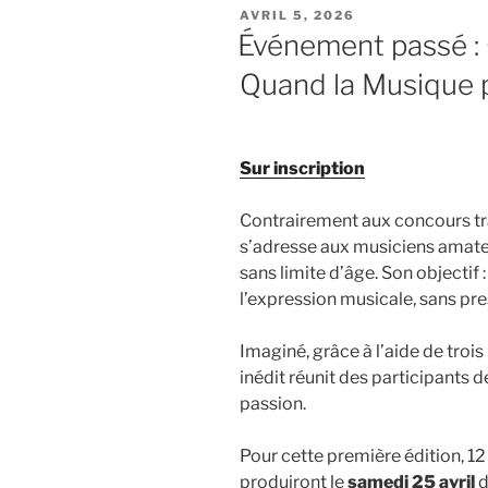
PUBLIÉ
AVRIL 5, 2026
LE
Événement passé :
Quand la Musique p
Sur inscription
Contrairement aux concours tr
s’adresse aux musiciens amateur
sans limite d’âge. Son objectif : 
l’expression musicale, sans pres
Imaginé, grâce à l’aide de troi
inédit réunit des participants
passion.
Pour cette première édition, 12 
produiront le
samedi 25 avril
d