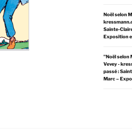
Noël selon 
kressmann.
Sainte-Clair
Exposition e
"Noël selon M
Vevey - kre
passé : Sain
Marc – Expos