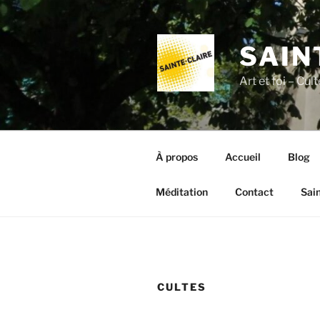
Aller
au
contenu
SAIN
principal
Art et foi – Cu
À propos
Accueil
Blog
Méditation
Contact
Sai
CULTES