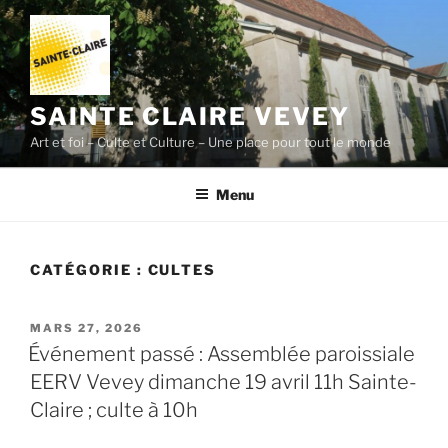
Aller
au
contenu
principal
SAINTE CLAIRE VEVEY
Art et foi – Culte et Culture – Une place pour tout le monde
Menu
CATÉGORIE :
CULTES
PUBLIÉ
MARS 27, 2026
LE
Événement passé : Assemblée paroissiale
EERV Vevey dimanche 19 avril 11h Sainte-
Claire ; culte à 10h