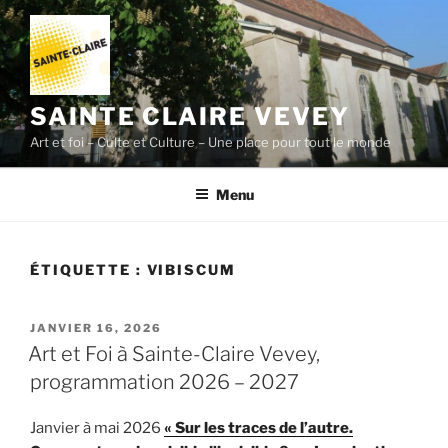
Aller
au
contenu
principal
SAINTE CLAIRE VEVEY
Art et foi – Culte et Culture – Une place pour tout le monde
Menu
ÉTIQUETTE :
VIBISCUM
PUBLIÉ
JANVIER 16, 2026
LE
Art et Foi à Sainte-Claire Vevey,
programmation 2026 – 2027
Janvier à mai 2026
« Sur les traces de l’autre.