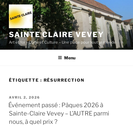
Aller
au
contenu
principal
SAINTE CLAIRE VEVEY
Art et foi – Culte et Culture – Une place pour tout le monde
Menu
ÉTIQUETTE :
RÉSURRECTION
PUBLIÉ
AVRIL 2, 2026
LE
Événement passé : Pâques 2026 à
Sainte-Claire Vevey – L’AUTRE parmi
nous, à quel prix ?