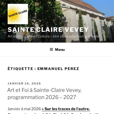
Aller
au
contenu
principal
SAINTE CLAIRE VEVEY
Art et foi – Culte et Culture – Une place pour tout le monde
Menu
ÉTIQUETTE :
EMMANUEL PEREZ
PUBLIÉ
JANVIER 16, 2026
LE
Art et Foi à Sainte-Claire Vevey,
programmation 2026 – 2027
Janvier à mai 2026
« Sur les traces de l’autre.